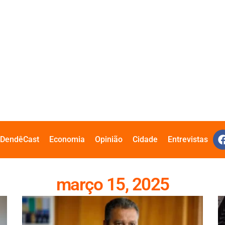
DendêCast
Economia
Opinião
Cidade
Entrevistas
março 15, 2025