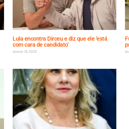
Lula encontra Dirceu e diz que ele ‘está
F
com cara de candidato’
p
março 15, 2025
ma