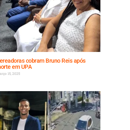
ereadoras cobram Bruno Reis após
orte em UPA
rço 15, 2025