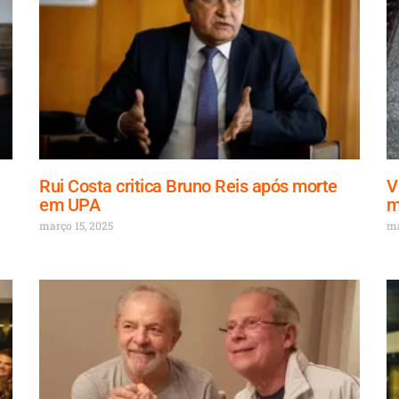
Rui Costa critica Bruno Reis após morte
V
em UPA
m
março 15, 2025
ma