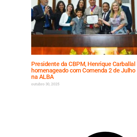
Presidente da CBPM, Henrique Carballal
homenageado com Comenda 2 de Julho
na ALBA
outubro 30, 2025