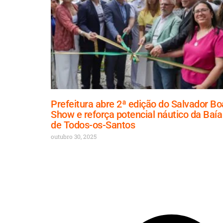
Prefeitura abre 2ª edição do Salvador Bo
Show e reforça potencial náutico da Baía
de Todos-os-Santos
outubro 30, 2025