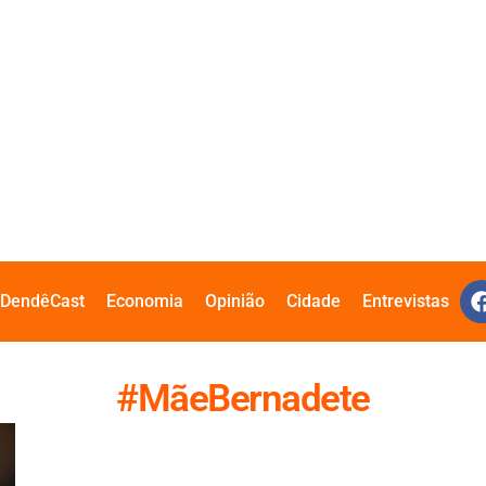
DendêCast
Economia
Opinião
Cidade
Entrevistas
#MãeBernadete