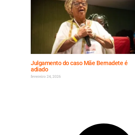
Julgamento do caso Mãe Bernadete é
adiado
fevereiro 24, 2026