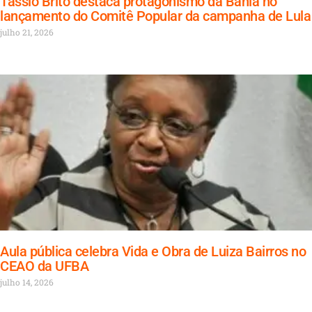
Tássio Brito destaca protagonismo da Bahia no
lançamento do Comitê Popular da campanha de Lula
julho 21, 2026
Aula pública celebra Vida e Obra de Luiza Bairros no
CEAO da UFBA
julho 14, 2026