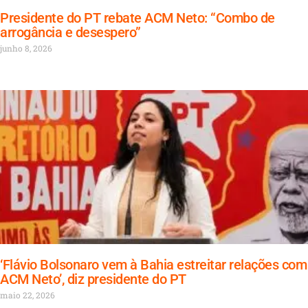
Presidente do PT rebate ACM Neto: “Combo de
arrogância e desespero”
junho 8, 2026
‘Flávio Bolsonaro vem à Bahia estreitar relações com
ACM Neto’, diz presidente do PT
maio 22, 2026