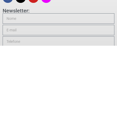
Newsletter:
Enviar
Política de Privacidade
|
Fale Conosco
Copyright 2021 – 2024 © Todos os direitos reservados à
Política com Dendê