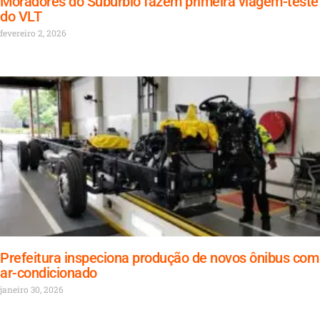
Moradores do Subúrbio fazem primeira viagem-teste
do VLT
fevereiro 2, 2026
Prefeitura inspeciona produção de novos ônibus com
ar-condicionado
janeiro 30, 2026