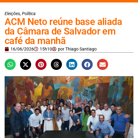
Eleições
,
Política
ACM Neto reúne base aliada
da Câmara de Salvador em
café da manhã
16/06/2026
15h10
por
Thiago Santiago