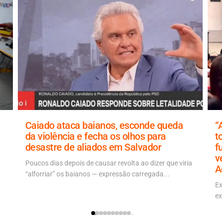
Caiado ataca baianos, esconde queda
“
da violência e fecha os olhos para
t
desastre de aliados em Salvador
f
v
Poucos dias depois de causar revolta ao dizer que viria
A
“alforriar” os baianos — expressão carregada...
Ex
ex