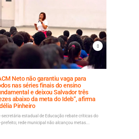
ACM Neto não garantiu vaga para
Rui diz 
odos nas séries finais do ensino
de forma 
undamental e deixou Salvador três
escondid
ezes abaixo da meta do Ideb”, afirma
Declaração f
délia Pinheiro
Política Ao V
-secretária estadual de Educação rebate críticas do
-prefeito; rede municipal não alcançou metas...