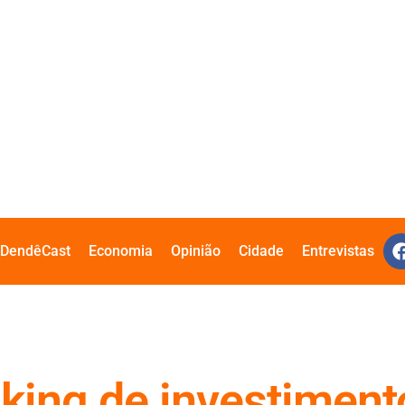
DendêCast
Economia
Opinião
Cidade
Entrevistas
anking de investime