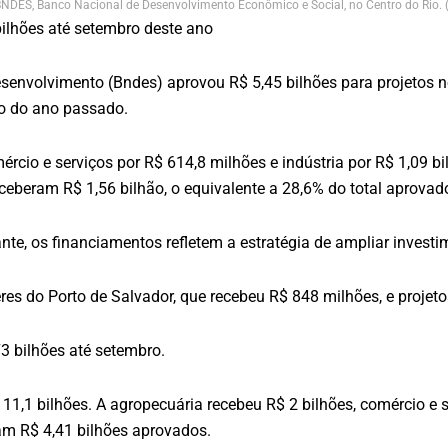
o BNDES, Banco Nacional de Desenvolvimento Econômico e Social, no Centro do Rio.
ilhões até setembro deste ano
esenvolvimento (Bndes) aprovou R$ 5,45 bilhões para projetos 
o do ano passado.
mércio e serviços por R$ 614,8 milhões e indústria por R$ 1,09
eberam R$ 1,56 bilhão, o equivalente a 28,6% do total aprovad
te, os financiamentos refletem a estratégia de ampliar investi
eres do Porto de Salvador, que recebeu R$ 848 milhões, e proje
 bilhões até setembro.
1 bilhões. A agropecuária recebeu R$ 2 bilhões, comércio e ser
ram R$ 4,41 bilhões aprovados.