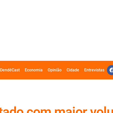
DendêCast
Economia
Opinião
Cidade
Entrevistas
stado com maior vol