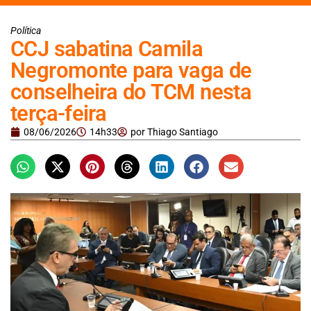
Política
CCJ sabatina Camila
Negromonte para vaga de
conselheira do TCM nesta
terça-feira
08/06/2026
14h33
por
Thiago Santiago