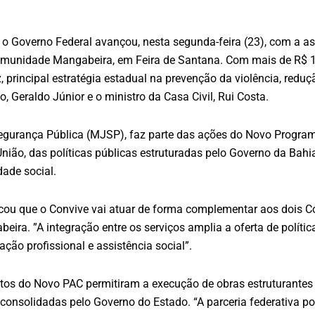
 o Governo Federal avançou, nesta segunda-feira (23), com a a
 comunidade Mangabeira, em Feira de Santana. Com mais de R$ 
 principal estratégia estadual na prevenção da violência, redu
, Geraldo Júnior e o ministro da Casa Civil, Rui Costa.
e Segurança Pública (MJSP), faz parte das ações do Novo Progra
nião, das políticas públicas estruturadas pelo Governo da Bah
dade social.
tacou que o Convive vai atuar de forma complementar aos dois 
ira. ”A integração entre os serviços amplia a oferta de polític
ação profissional e assistência social”.
entos do Novo PAC permitiram a execução de obras estruturante
á consolidadas pelo Governo do Estado. “A parceria federativa p