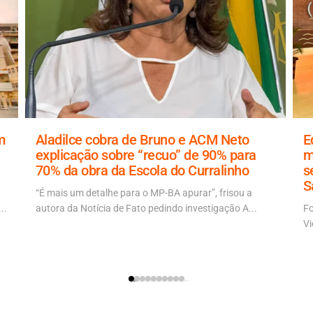
m
Aladilce cobra de Bruno e ACM Neto
E
explicação sobre “recuo” de 90% para
m
70% da obra da Escola do Curralinho
s
S
“É mais um detalhe para o MP-BA apurar”, frisou a
..
autora da Notícia de Fato pedindo investigação A...
Fo
Vi