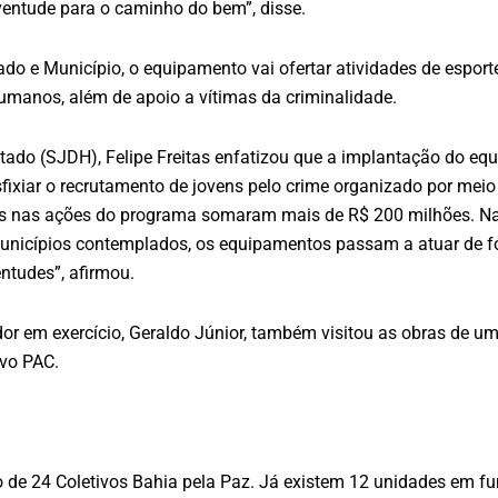
uventude para o caminho do bem”, disse.
ado e Município, o equipamento vai ofertar atividades de esporte
 humanos, além de apoio a vítimas da criminalidade.
stado (SJDH), Felipe Freitas enfatizou que a implantação do eq
sfixiar o recrutamento de jovens pelo crime organizado por meio 
ais nas ações do programa somaram mais de R$ 200 milhões. Na 
municípios contemplados, os equipamentos passam a atuar de fo
ntudes”, afirmou.
r em exercício, Geraldo Júnior, também visitou as obras de um
ovo PAC.
ão de 24 Coletivos Bahia pela Paz. Já existem 12 unidades em 