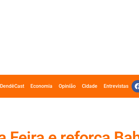
DendêCast
Economia
Opinião
Cidade
Entrevistas
 Feira e reforça Bah