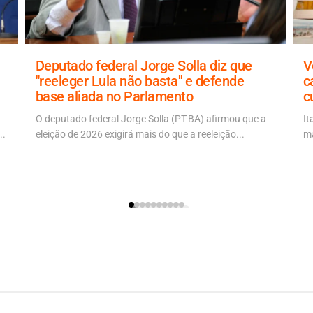
Deputado federal Jorge Solla diz que
V
"reeleger Lula não basta" e defende
c
base aliada no Parlamento
c
O deputado federal Jorge Solla (PT-BA) afirmou que a
It
..
eleição de 2026 exigirá mais do que a reeleição...
ma