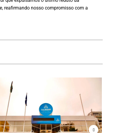
ui que expulsamos o último reduto da
dade, reafirmando nosso compromisso com a