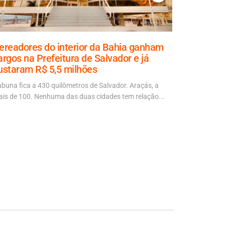
ereadores do interior da Bahia ganham
Aladilce
argos na Prefeitura de Salvador e já
explicaçã
ustaram R$ 5,5 milhões
70% da ob
abuna fica a 430 quilômetros de Salvador. Araçás, a
“É mais um d
is de 100. Nenhuma das duas cidades tem relação...
autora da No