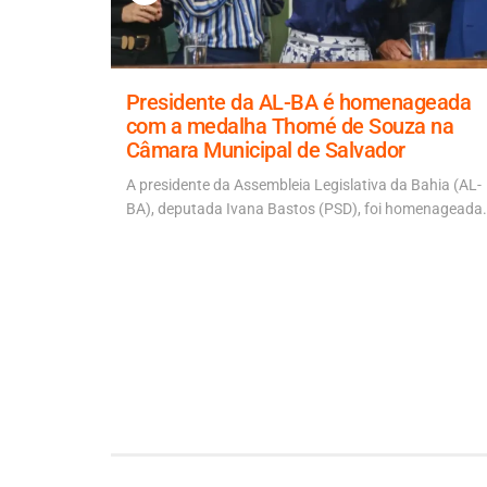
a para
Presidente da AL-BA é homenageada
 ponte
com a medalha Thomé de Souza na
Câmara Municipal de Salvador
 Artur
 ACM Neto
A presidente da Assembleia Legislativa da Bahia (AL-
BA), deputada Ivana Bastos (PSD), foi homenageada.