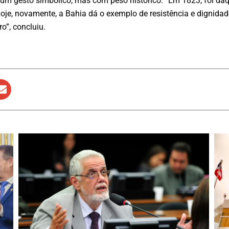
m gesto simbólico, mas com peso histórico. “Em 1823, foi daq
. Hoje, novamente, a Bahia dá o exemplo de resistência e digni
o”, concluiu.