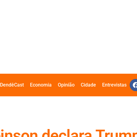
DendêCast
Economia
Opinião
Cidade
Entrevistas
nson declara Trump