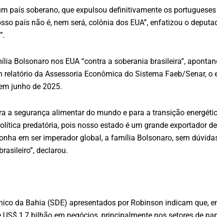
um país soberano, que expulsou definitivamente os portugueses
 Nosso país não é, nem será, colônia dos EUA”, enfatizou o deput
”.
ília Bolsonaro nos EUA “contra a soberania brasileira”, apont
 relatório da Assessoria Econômica do Sistema Faeb/Senar, o
 em junho de 2025.
para a segurança alimentar do mundo e para a transição energétic
lítica predatória, pois nosso estado é um grande exportador de 
onha em ser imperador global, a família Bolsonaro, sem dúvidas,
brasileiro”, declarou.
ico da Bahia (SDE) apresentados por Robinson indicam que, e
$ 1,7 bilhão em negócios, principalmente nos setores de papel