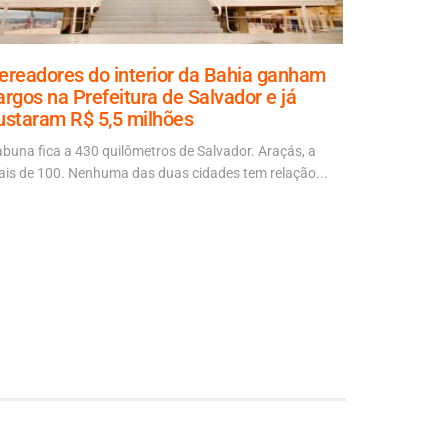
ereadores do interior da Bahia ganham
Aladilce
argos na Prefeitura de Salvador e já
explicaçã
ustaram R$ 5,5 milhões
70% da ob
abuna fica a 430 quilômetros de Salvador. Araçás, a
“É mais um d
is de 100. Nenhuma das duas cidades tem relação...
autora da No