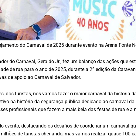
ejamento do Carnaval de 2025 durante evento na Arena Fonte 
dor do Carnaval, Geraldo Jr., fez um balanço das ações que es
idade de rua para o ano de 2025, durante a 2ª edição da Caravana 
ivas de apoio ao Carnaval de Salvador.
s, dos turistas, nós vamos fazer o maior carnaval da história da
tivo na história da segurança pública dedicado ao carnaval da ca
es profissionais que fazem a mais bela das festas de rua e a m
 evento, destacando os desafios de coordenar um carnaval que 
milhões de turistas chegando, mas vamos realizar quase 100 ca