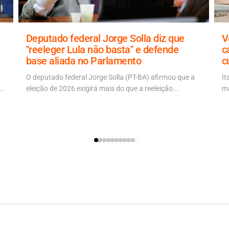
Deputado federal Jorge Solla diz que
V
"reeleger Lula não basta" e defende
c
base aliada no Parlamento
c
O deputado federal Jorge Solla (PT-BA) afirmou que a
It
..
eleição de 2026 exigirá mais do que a reeleição...
ma