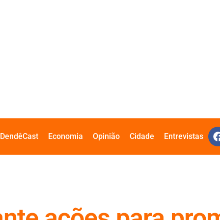
DendêCast
Economia
Opinião
Cidade
Entrevistas
rante ações para pro