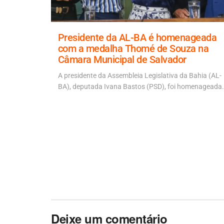
a para
Presidente da AL-BA é homenageada
 ponte
com a medalha Thomé de Souza na
Câmara Municipal de Salvador
 Artur
 ACM Neto
A presidente da Assembleia Legislativa da Bahia (AL-
BA), deputada Ivana Bastos (PSD), foi homenageada.
Deixe um comentário