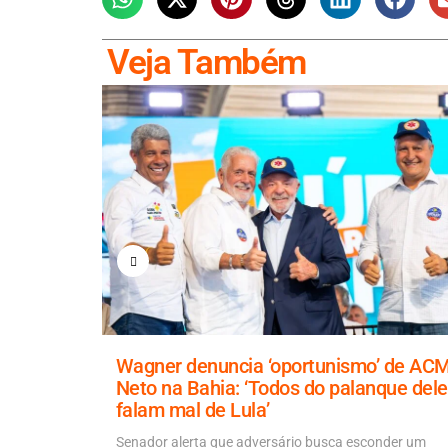
Veja Também
), com
Wagner denuncia ‘oportunismo’ de AC
ponto
Neto na Bahia: ‘Todos do palanque dele
falam mal de Lula’
o BC (Banco
róximos...
Senador alerta que adversário busca esconder um