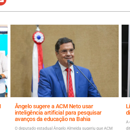
M
Ângelo sugere a ACM Neto usar
L
inteligência artificial para pesquisar
d
avanços da educação na Bahia
A 
O deputado estadual Ângelo Almeida sugeriu que ACM
di