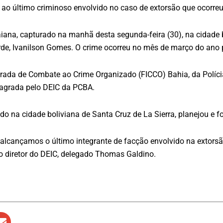
gou ao último criminoso envolvido no caso de extorsão que ocor
iana, capturado na manhã desta segunda-feira (30), na cidade b
erde, Ivanilson Gomes. O crime ocorreu no mês de março do ano
a de Combate ao Crime Organizado (FICCO) Bahia, da Polícia Civ
lagrada pelo DEIC da PCBA.
do na cidade boliviana de Santa Cruz de La Sierra, planejou e f
lcançamos o último integrante de facção envolvido na extorsão 
u o diretor do DEIC, delegado Thomas Galdino.