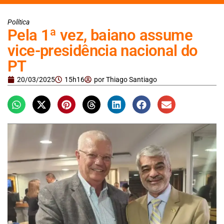
Política
Pela 1ª vez, baiano assume
vice-presidência nacional do
PT
20/03/2025
15h16
por
Thiago Santiago