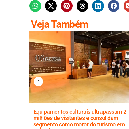
Veja Também
r
Equipamentos culturais ultrapassam 2
uisar
milhões de visitantes e consolidam
segmento como motor do turismo em