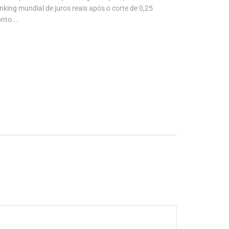
nking mundial de juros reais após o corte de 0,25
de imprensa 
nto...