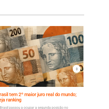
rasil tem 2º maior juro real do mundo;
Justiça 
eja ranking
censurar 
Brasil passou a ocupar a segunda posição no
Justiça Elei