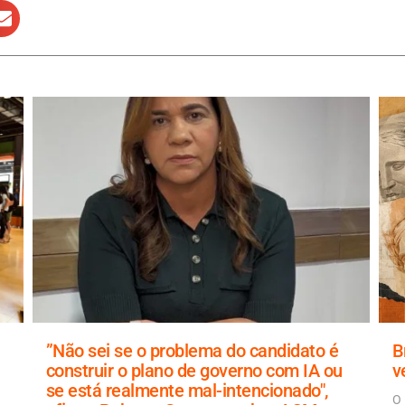
”Não sei se o problema do candidato é
B
construir o plano de governo com IA ou
v
se está realmente mal-intencionado",
O 