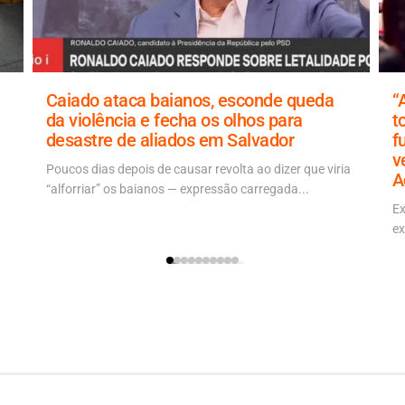
Caiado ataca baianos, esconde queda
“
da violência e fecha os olhos para
t
desastre de aliados em Salvador
f
v
Poucos dias depois de causar revolta ao dizer que viria
A
“alforriar” os baianos — expressão carregada...
Ex
ex