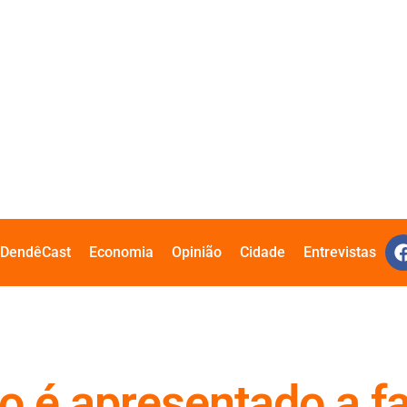
DendêCast
Economia
Opinião
Cidade
Entrevistas
o é apresentado a fa