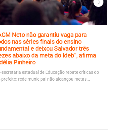
ACM Neto não garantiu vaga para
Rui diz 
odos nas séries finais do ensino
de forma 
undamental e deixou Salvador três
escondid
ezes abaixo da meta do Ideb”, afirma
Declaração f
délia Pinheiro
Política Ao V
-secretária estadual de Educação rebate críticas do
-prefeito; rede municipal não alcançou metas...