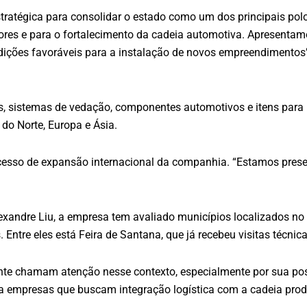
ratégica para consolidar o estado como um dos principais polo
ores e para o fortalecimento da cadeia automotiva. Apresenta
ndições favoráveis para a instalação de novos empreendimentos”
, sistemas de vedação, componentes automotivos e itens para 
do Norte, Europa e Ásia.
cesso de expansão internacional da companhia. “Estamos present
exandre Liu, a empresa tem avaliado municípios localizados n
. Entre eles está Feira de Santana, que já recebeu visitas técni
ente chamam atenção nesse contexto, especialmente por sua pos
a empresas que buscam integração logística com a cadeia produt