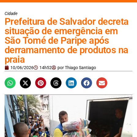
Cidade
Prefeitura de Salvador decreta
situação de emergência em
São Tomé de Paripe após
derramamento de produtos na
praia
10/06/2026
14h52
por
Thiago Santiago