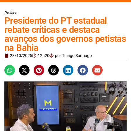
Política
Presidente do PT estadual
rebate críticas e destaca
avanços dos governos petistas
na Bahia
28/10/2025
12h20
por
Thiago Santiago