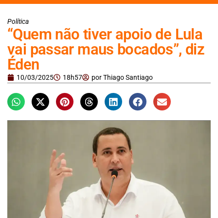
Política
“Quem não tiver apoio de Lula
vai passar maus bocados”, diz
Éden
10/03/2025
18h57
por
Thiago Santiago