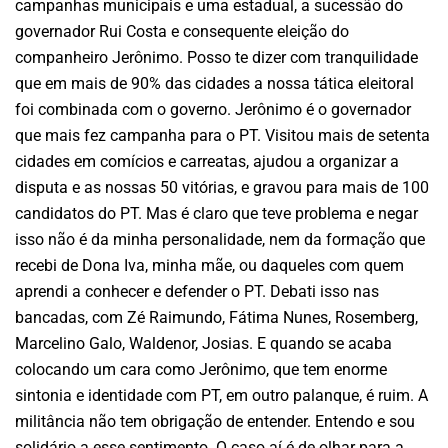
campanhas municipais e uma estadual, a sucessão do
governador Rui Costa e consequente eleição do
companheiro Jerônimo. Posso te dizer com tranquilidade
que em mais de 90% das cidades a nossa tática eleitoral
foi combinada com o governo. Jerônimo é o governador
que mais fez campanha para o PT. Visitou mais de setenta
cidades em comícios e carreatas, ajudou a organizar a
disputa e as nossas 50 vitórias, e gravou para mais de 100
candidatos do PT. Mas é claro que teve problema e negar
isso não é da minha personalidade, nem da formação que
recebi de Dona Iva, minha mãe, ou daqueles com quem
aprendi a conhecer e defender o PT. Debati isso nas
bancadas, com Zé Raimundo, Fátima Nunes, Rosemberg,
Marcelino Galo, Waldenor, Josias. E quando se acaba
colocando um cara como Jerônimo, que tem enorme
sintonia e identidade com PT, em outro palanque, é ruim. A
militância não tem obrigação de entender. Entendo e sou
solidário a esse sentimento. O caso aí é de olhar para a