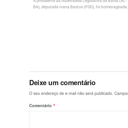
 ACM Neto
A presidente da Assembleia Legislativa da Bahia (AL-
BA), deputada Ivana Bastos (PSD), foi homenageada.
Deixe um comentário
O seu endereço de e-mail não será publicado.
Campos
Comentário
*