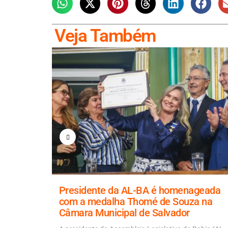
Veja Também
a para
Presidente da AL-BA é homenageada
 ponte
com a medalha Thomé de Souza na
Câmara Municipal de Salvador
 Artur