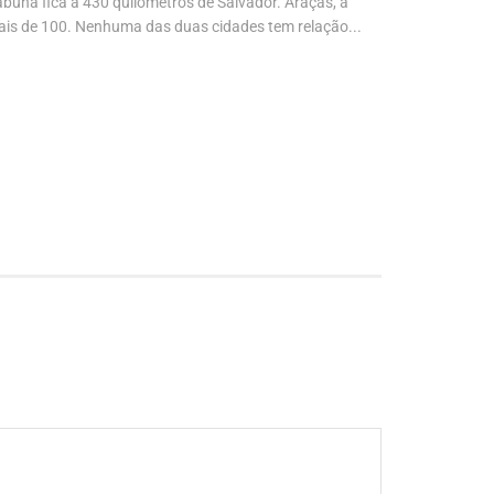
abuna fica a 430 quilômetros de Salvador. Araçás, a
“É mais um d
is de 100. Nenhuma das duas cidades tem relação...
autora da No