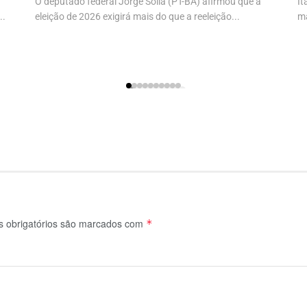
O deputado federal Jorge Solla (PT-BA) afirmou que a
It
..
eleição de 2026 exigirá mais do que a reeleição...
ma
 obrigatórios são marcados com
*