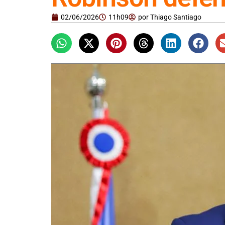
02/06/2026
11h09
por
Thiago Santiago