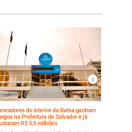
ereadores do interior da Bahia ganham
Aladilce
argos na Prefeitura de Salvador e já
explicaçã
ustaram R$ 5,5 milhões
70% da ob