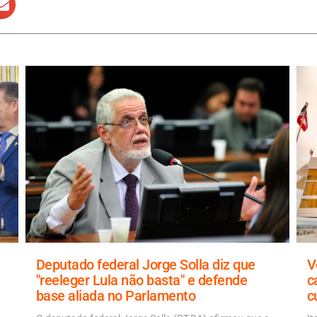
Deputado federal Jorge Solla diz que
V
"reeleger Lula não basta" e defende
c
base aliada no Parlamento
c