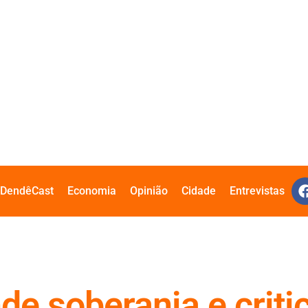
DendêCast
Economia
Opinião
Cidade
Entrevistas
de soberania e criti