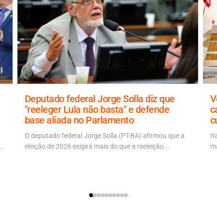
Deputado federal Jorge Solla diz que
V
"reeleger Lula não basta" e defende
c
base aliada no Parlamento
c
O deputado federal Jorge Solla (PT-BA) afirmou que a
It
..
eleição de 2026 exigirá mais do que a reeleição...
ma