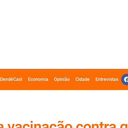
DendêCast
Economia
Opinião
Cidade
Entrevistas
 vacinação contra g