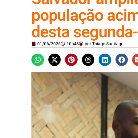
população acim
desta segunda-f
01/06/2026
10h43
por
Thiago Santiago