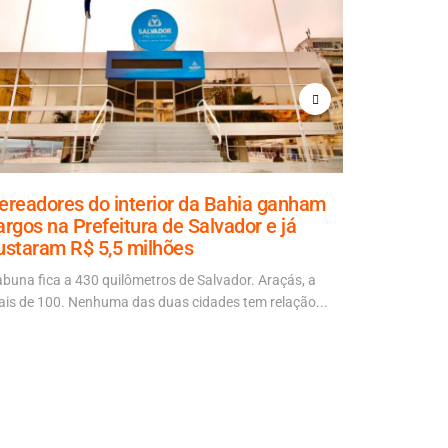
ereadores do interior da Bahia ganham
Aladilce
argos na Prefeitura de Salvador e já
explicaçã
ustaram R$ 5,5 milhões
70% da ob
abuna fica a 430 quilômetros de Salvador. Araçás, a
“É mais um d
is de 100. Nenhuma das duas cidades tem relação...
autora da No