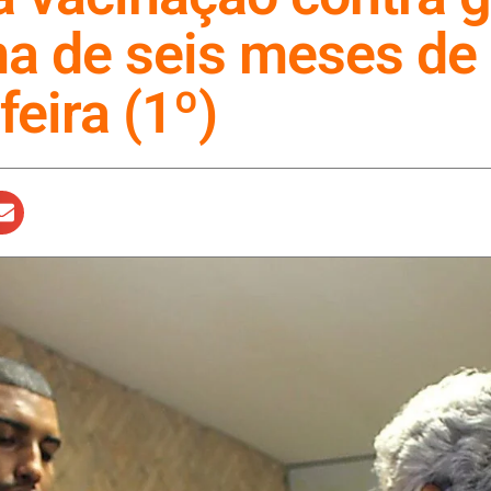
a de seis meses de i
eira (1º)