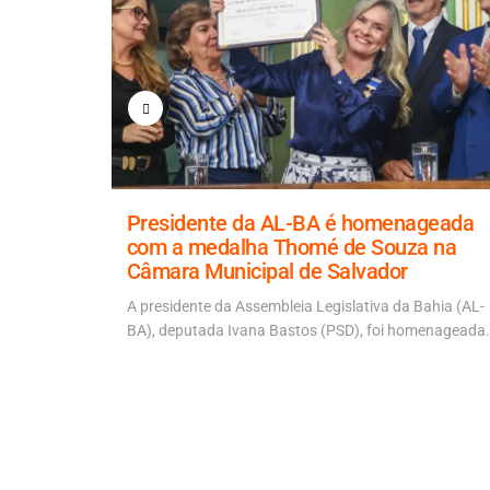
a para
Presidente da AL-BA é homenageada
 ponte
com a medalha Thomé de Souza na
Câmara Municipal de Salvador
 Artur
 ACM Neto
A presidente da Assembleia Legislativa da Bahia (AL-
BA), deputada Ivana Bastos (PSD), foi homenageada.