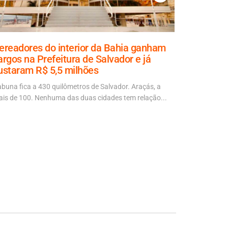
ereadores do interior da Bahia ganham
Aladilce
argos na Prefeitura de Salvador e já
explicaçã
ustaram R$ 5,5 milhões
70% da ob
abuna fica a 430 quilômetros de Salvador. Araçás, a
“É mais um d
is de 100. Nenhuma das duas cidades tem relação...
autora da No