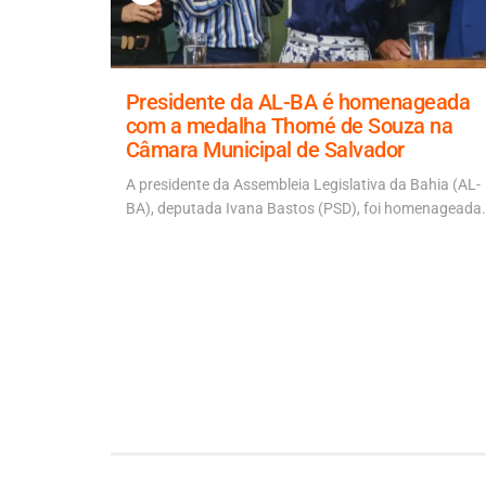
a para
Presidente da AL-BA é homenageada
 ponte
com a medalha Thomé de Souza na
Câmara Municipal de Salvador
 Artur
 ACM Neto
A presidente da Assembleia Legislativa da Bahia (AL-
BA), deputada Ivana Bastos (PSD), foi homenageada.