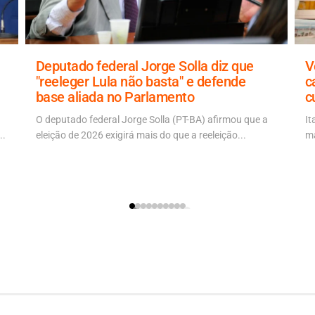
Deputado federal Jorge Solla diz que
V
"reeleger Lula não basta" e defende
c
base aliada no Parlamento
c
O deputado federal Jorge Solla (PT-BA) afirmou que a
It
..
eleição de 2026 exigirá mais do que a reeleição...
ma