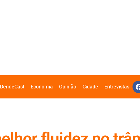
DendêCast
Economia
Opinião
Cidade
Entrevistas
lhor fluidez no trân