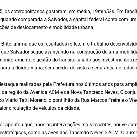
, os soteropolitanos gastaram, em média, 19min52s. Em Brasília
quando comparada a Salvador, a capital federal conta com uma 
ições de deslocamento e mobilidade urbana.
 Brito, afirma que os resultados refletem o trabalho desenvolvid
 que Salvador segue avançando na construção de uma mobilidade
monitoramento e gestão do trânsito, aliado aos investimentos 
a a fluidez viária, sem perder de vista a segurança de todos qu
estaque realizadas pela Prefeitura nos últimos anos para ampliar
 da região da Avenida ACM e da Nova Tancredo Neves. O conjunt
xo Viário Tatti Moreno, o pontilhão da Rua Marcos Freire e o 
or circulação de veículos da cidade.
or apontou que, após as intervenções mais recentes, houve au
 estratégicos, como as avenidas Tancredo Neves e ACM. O aum