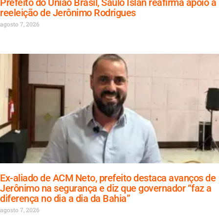
Prefeito do União Brasil, Saulo Islan reafirma apoio à
reeleição de Jerônimo Rodrigues
agosto 7, 2026
Ex-aliado de ACM Neto, prefeito destaca avanços de
Jerônimo na segurança e diz que governador “faz a
diferença no dia a dia da Bahia”
agosto 7, 2026