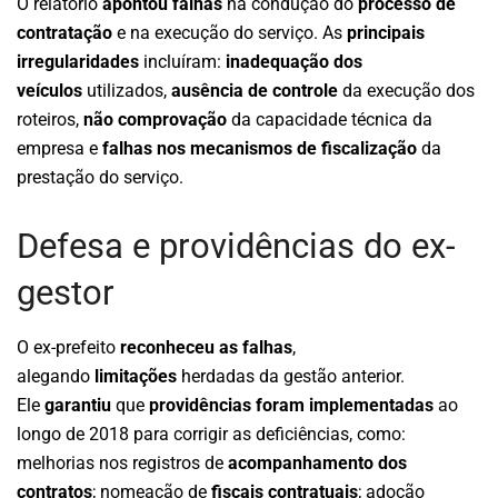
O relatório
apontou falhas
na condução do
processo de
contratação
e na execução do serviço. As
principais
irregularidades
incluíram:
inadequação dos
veículos
utilizados,
ausência de controle
da execução dos
roteiros,
não comprovação
da capacidade técnica da
empresa e
falhas nos mecanismos de fiscalização
da
prestação do serviço.
Defesa e providências do ex-
gestor
O ex-prefeito
reconheceu as falhas
,
alegando
limitações
herdadas da gestão anterior.
Ele
garantiu
que
providências foram implementadas
ao
longo de 2018 para corrigir as deficiências, como:
melhorias nos registros de
acompanhamento dos
contratos
; nomeação de
fiscais contratuais
; adoção