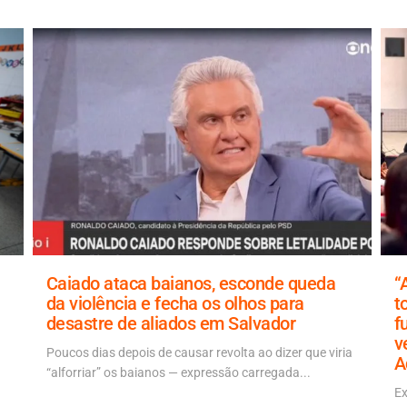
Caiado ataca baianos, esconde queda
“
da violência e fecha os olhos para
t
desastre de aliados em Salvador
f
v
Poucos dias depois de causar revolta ao dizer que viria
A
“alforriar” os baianos — expressão carregada...
Ex