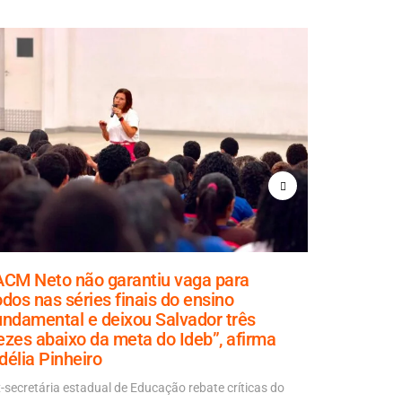
ACM Neto não garantiu vaga para
Rui diz 
odos nas séries finais do ensino
de forma 
undamental e deixou Salvador três
escondid
ezes abaixo da meta do Ideb”, afirma
Declaração f
délia Pinheiro
Política Ao V
-secretária estadual de Educação rebate críticas do