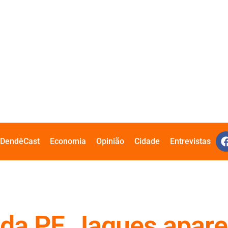
DendêCast
Economia
Opinião
Cidade
Entrevistas
da PF, Jaques apare