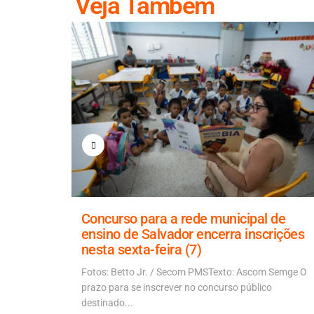
Veja Também
 Carolina
Concurso para a rede municipal de
ensino de Salvador encerra inscrições
nesta sexta-feira (7)
 piores
vulgação...
Fotos: Betto Jr. / Secom PMSTexto: Ascom Semge O
prazo para se inscrever no concurso público
destinado...