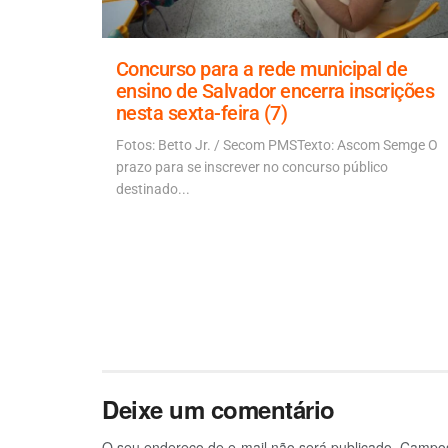
 Carolina
Concurso para a rede municipal de
ensino de Salvador encerra inscrições
nesta sexta-feira (7)
 piores
vulgação...
Fotos: Betto Jr. / Secom PMSTexto: Ascom Semge O
prazo para se inscrever no concurso público
destinado...
Deixe um comentário
O seu endereço de e-mail não será publicado.
Campos