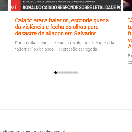
Caiado ataca baianos, esconde queda
“
da violência e fecha os olhos para
t
desastre de aliados em Salvador
f
v
Poucos dias depois de causar revolta ao dizer que viria
A
“alforriar” os baianos — expressão carregada...
Ex
ex
 obrigatórios são marcados com
*