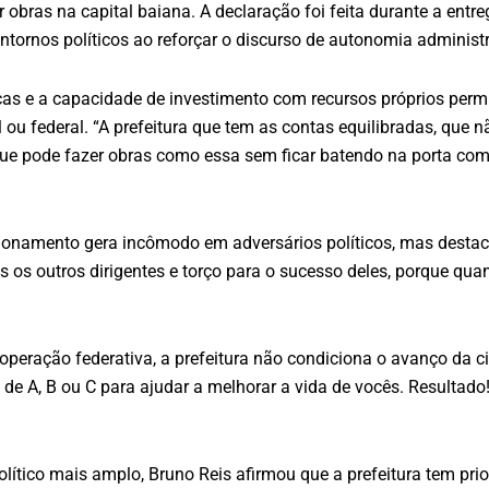
r obras na capital baiana. A declaração foi feita durante a ent
tornos políticos ao reforçar o discurso de autonomia administra
licas e a capacidade de investimento com recursos próprios per
l ou federal. “A prefeitura que tem as contas equilibradas, qu
que pode fazer obras como essa sem ficar batendo na porta co
cionamento gera incômodo em adversários políticos, mas destac
s os outros dirigentes e torço para o sucesso deles, porque quan
cooperação federativa, a prefeitura não condiciona o avanço da 
de A, B ou C para ajudar a melhorar a vida de vocês. Resultado!
ítico mais amplo, Bruno Reis afirmou que a prefeitura tem pri