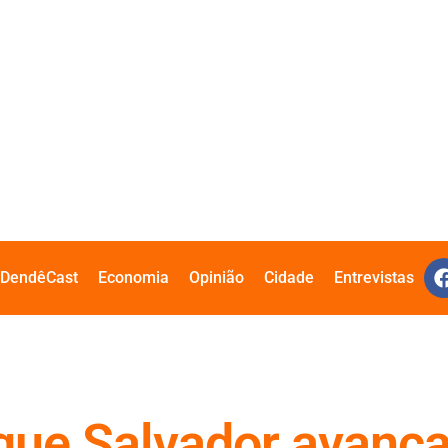
DendêCast
Economia
Opinião
Cidade
Entrevistas
 que Salvador avanç