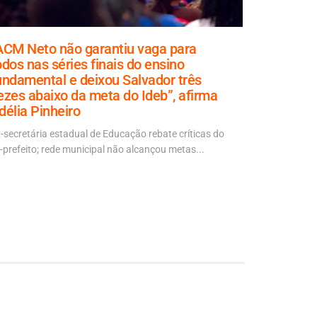
ACM Neto não garantiu vaga para
Rui diz 
odos nas séries finais do ensino
de forma 
undamental e deixou Salvador três
escondid
ezes abaixo da meta do Ideb”, afirma
Declaração f
délia Pinheiro
Política Ao V
-secretária estadual de Educação rebate críticas do
-prefeito; rede municipal não alcançou metas...