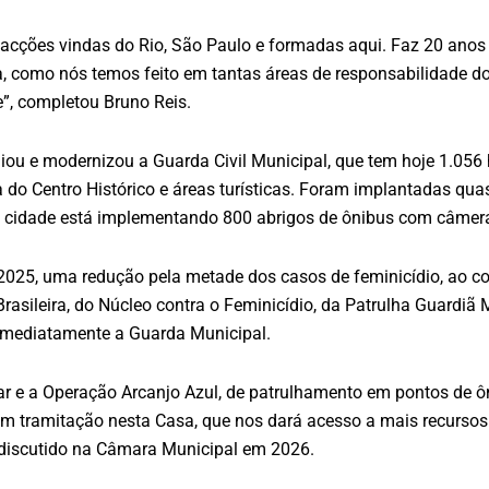
acções vindas do Rio, São Paulo e formadas aqui. Faz 20 ano
a, como nós temos feito em tantas áreas de responsabilidade do
e”, completou Bruno Reis.
liou e modernizou a Guarda Civil Municipal, que tem hoje 1.05
iva do Centro Histórico e áreas turísticas. Foram implantadas 
 a cidade está implementando 800 abrigos de ônibus com câmera
2025, uma redução pela metade dos casos de feminicídio, ao con
asileira, do Núcleo contra o Feminicídio, da Patrulha Guardiã
 imediatamente a Guarda Municipal.
lar e a Operação Arcanjo Azul, de patrulhamento em pontos de 
m tramitação nesta Casa, que nos dará acesso a mais recursos e
á discutido na Câmara Municipal em 2026.