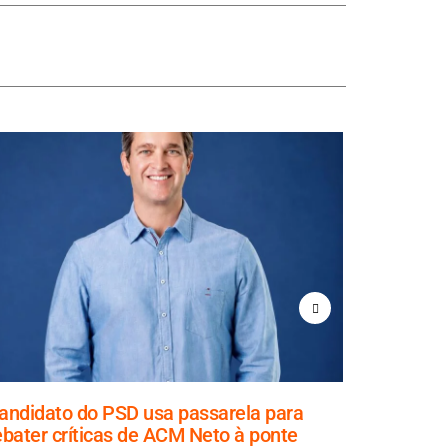
andidato do PSD usa passarela para
Casa do B
ebater críticas de ACM Neto à ponte
quinta-fe