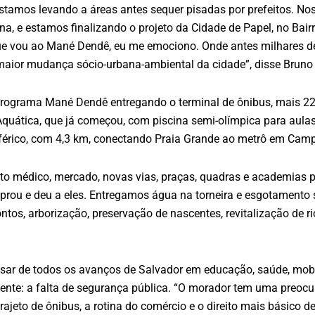
estamos levando a áreas antes sequer pisadas por prefeitos. No
a, e estamos finalizando o projeto da Cidade de Papel, no Bai
que vou ao Mané Dendê, eu me emociono. Onde antes milhares
maior mudança sócio-urbana-ambiental da cidade”, disse Bruno 
o programa Mané Dendê entregando o terminal de ônibus, mais 2
Aquática, que já começou, com piscina semi-olímpica para aulas 
eleférico, com 4,3 km, conectando Praia Grande ao metrô em Camp
to médico, mercado, novas vias, praças, quadras e academias 
prou e deu a eles. Entregamos água na torneira e esgotamento 
ntos, arborização, preservação de nascentes, revitalização de ri
sar de todos os avanços de Salvador em educação, saúde, mobil
ente: a falta de segurança pública. “O morador tem uma preocu
 trajeto de ônibus, a rotina do comércio e o direito mais básico 