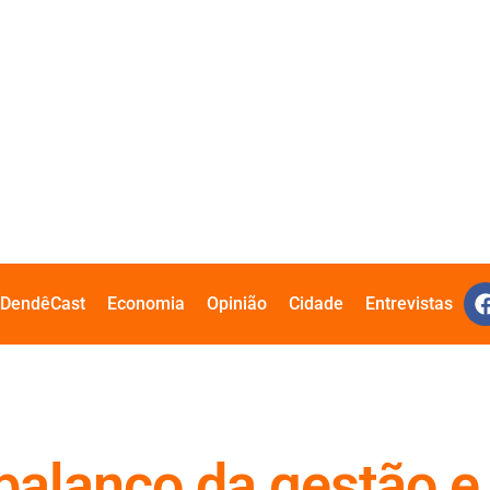
DendêCast
Economia
Opinião
Cidade
Entrevistas
 balanço da gestão e