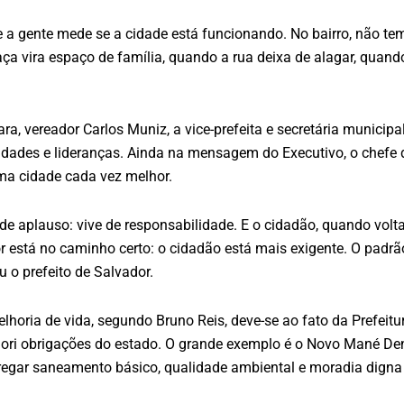
 a gente mede se a cidade está funcionando. No bairro, não tem
a vira espaço de família, quando a rua deixa de alagar, quando
a, vereador Carlos Muniz, a vice-prefeita e secretária municip
ridades e lideranças. Ainda na mensagem do Executivo, o chefe
ma cidade cada vez melhor.
de aplauso: vive de responsabilidade. E o cidadão, quando volta
r está no caminho certo: o cidadão está mais exigente. O padr
 o prefeito de Salvador.
horia de vida, segundo Bruno Reis, deve-se ao fato da Prefeit
priori obrigações do estado. O grande exemplo é o Novo Mané De
ntregar saneamento básico, qualidade ambiental e moradia digna