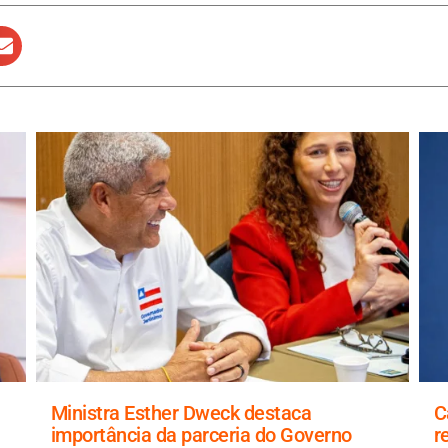
Ministra Esther Dweck destaca
C
importância da parceria do Governo
r