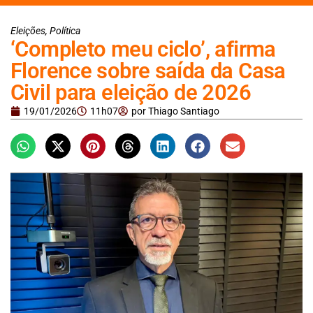
Eleições
,
Política
‘Completo meu ciclo’, afirma
Florence sobre saída da Casa
Civil para eleição de 2026
19/01/2026
11h07
por
Thiago Santiago