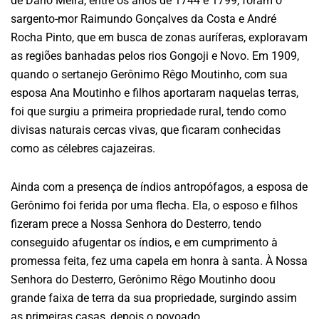
de Dário Meira, entre os anos de 1744 e 1799, foram o
sargento-mor Raimundo Gonçalves da Costa e André
Rocha Pinto, que em busca de zonas auríferas, exploravam
as regiões banhadas pelos rios Gongoji e Novo. Em 1909,
quando o sertanejo Gerônimo Rêgo Moutinho, com sua
esposa Ana Moutinho e filhos aportaram naquelas terras,
foi que surgiu a primeira propriedade rural, tendo como
divisas naturais cercas vivas, que ficaram conhecidas
como as célebres cajazeiras.
Ainda com a presença de índios antropófagos, a esposa de
Gerônimo foi ferida por uma flecha. Ela, o esposo e filhos
fizeram prece a Nossa Senhora do Desterro, tendo
conseguido afugentar os índios, e em cumprimento à
promessa feita, fez uma capela em honra à santa. À Nossa
Senhora do Desterro, Gerônimo Rêgo Moutinho doou
grande faixa de terra da sua propriedade, surgindo assim
as primeiras casas, depois o povoado.