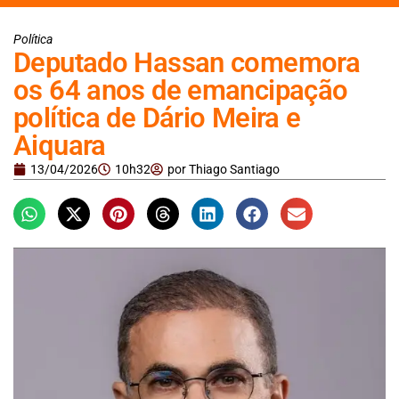
Política
Deputado Hassan comemora
os 64 anos de emancipação
política de Dário Meira e
Aiquara
13/04/2026
10h32
por
Thiago Santiago