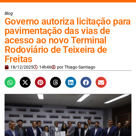
Blog
Governo autoriza licitação para
pavimentação das vias de
acesso ao novo Terminal
Rodoviário de Teixeira de
Freitas
18/12/2025
14h46
por
Thiago Santiago