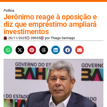
Política
Jerônimo reage à oposição e
diz que empréstimo ampliará
investimentos
26/11/2025
09h35
por
Thiago Santiago