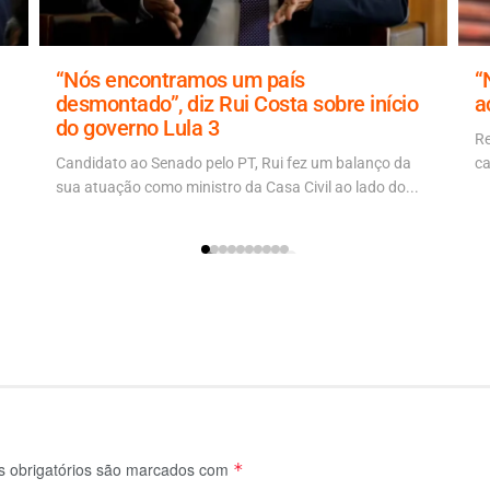
“Nós encontramos um país
“
desmontado”, diz Rui Costa sobre início
a
do governo Lula 3
Re
Candidato ao Senado pelo PT, Rui fez um balanço da
ca
sua atuação como ministro da Casa Civil ao lado do...
 obrigatórios são marcados com
*