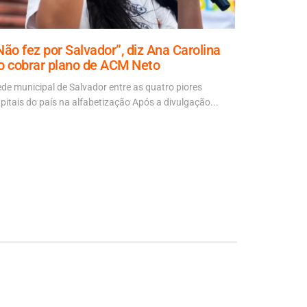
Não fez por Salvador”, diz Ana Carolina
Jaques W
o cobrar plano de ACM Neto
depoimen
de municipal de Salvador entre as quatro piores
A defesa do 
pitais do país na alfabetização Após a divulgação...
à Polícia Fe
âmbito...