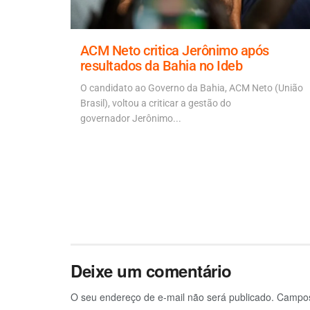
 Rui
ACM Neto critica Jerônimo após
m
resultados da Bahia no Ideb
O candidato ao Governo da Bahia, ACM Neto (União
mais de 30
Brasil), voltou a criticar a gestão do
upo
governador Jerônimo...
Deixe um comentário
O seu endereço de e-mail não será publicado.
Campos