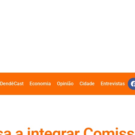
DendêCast
Economia
Opinião
Cidade
Entrevistas
sa a integrar Comis