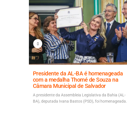
a para
Presidente da AL-BA é homenageada
 ponte
com a medalha Thomé de Souza na
Câmara Municipal de Salvador
 Artur
 ACM Neto
A presidente da Assembleia Legislativa da Bahia (AL-
BA), deputada Ivana Bastos (PSD), foi homenageada.