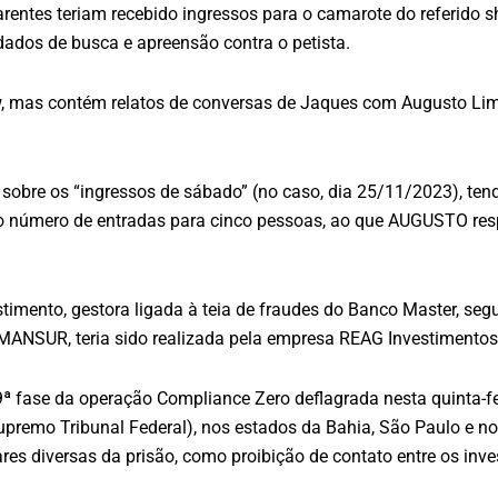
rentes teriam recebido ingressos para o camarote do referido s
dos de busca e apreensão contra o petista.
, mas contém relatos de conversas de Jaques com Augusto Lim
re os “ingressos de sábado” (no caso, dia 25/11/2023), tendo
do número de entradas para cinco pessoas, ao que AUGUSTO res
stimento, gestora ligada à teia de fraudes do Banco Master, seg
NSUR, teria sido realizada pela empresa REAG Investimentos S.
fase da operação Compliance Zero deflagrada nesta quinta-feira
emo Tribunal Federal), nos estados da Bahia, São Paulo e no D
s diversas da prisão, como proibição de contato entre os inv