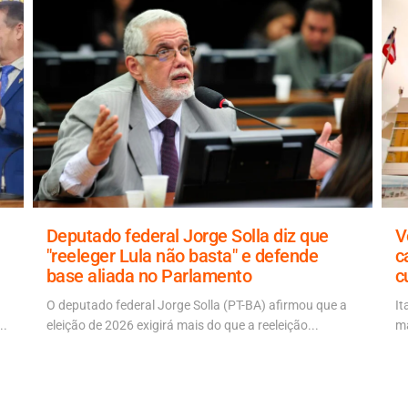
Deputado federal Jorge Solla diz que
V
"reeleger Lula não basta" e defende
c
base aliada no Parlamento
c
O deputado federal Jorge Solla (PT-BA) afirmou que a
It
..
eleição de 2026 exigirá mais do que a reeleição...
ma