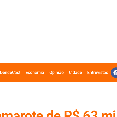
DendêCast
Economia
Opinião
Cidade
Entrevistas
marote de R$ 63 mi