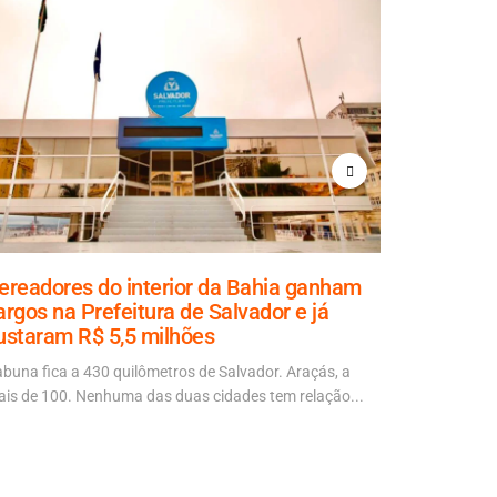
ereadores do interior da Bahia ganham
Aladilce
argos na Prefeitura de Salvador e já
explicaçã
ustaram R$ 5,5 milhões
70% da ob
abuna fica a 430 quilômetros de Salvador. Araçás, a
“É mais um d
is de 100. Nenhuma das duas cidades tem relação...
autora da No