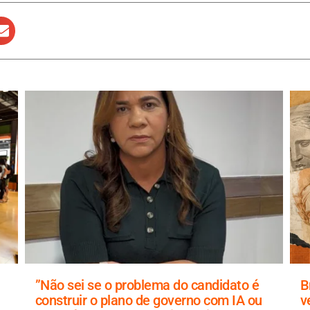
”Não sei se o problema do candidato é
B
construir o plano de governo com IA ou
v