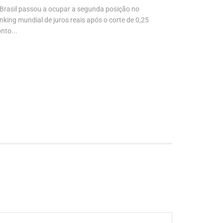
Brasil passou a ocupar a segunda posição no
Justiça Elei
nking mundial de juros reais após o corte de 0,25
de imprensa 
nto...