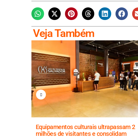
Veja Também
r
Equipamentos culturais ultrapassam 2
uisar
milhões de visitantes e consolidam