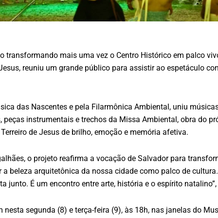
 transformando mais uma vez o Centro Histórico em palco vivo 
 Jesus, reuniu um grande público para assistir ao espetáculo c
úsica das Nascentes e pela Filarmônica Ambiental, uniu músicas 
, peças instrumentais e trechos da Missa Ambiental, obra do pr
erreiro de Jesus de brilho, emoção e memória afetiva.
galhães, o projeto reafirma a vocação de Salvador para transfo
r a beleza arquitetônica da nossa cidade como palco de cultur
 junto. É um encontro entre arte, história e o espírito natalino”
nesta segunda (8) e terça-feira (9), às 18h, nas janelas do Mus