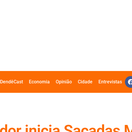
DendêCast
Economia
Opinião
Cidade
Entrevistas
ador inicia Sacadas