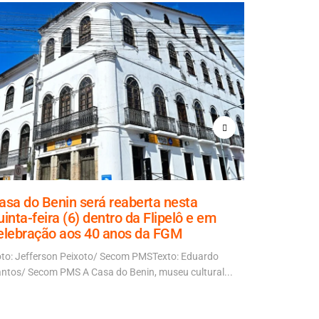
asa do Benin será reaberta nesta
Prefeito
uinta-feira (6) dentro da Flipelô e em
Câmara pr
elebração aos 40 anos da FGM
pagament
precatóri
to: Jefferson Peixoto/ Secom PMSTexto: Eduardo
professo
ntos/ Secom PMS A Casa do Benin, museu cultural...
O prefeito Br
o encaminha