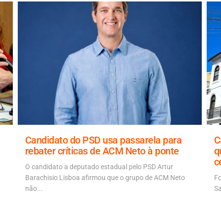
Candidato do PSD usa passarela para
C
rebater críticas de ACM Neto à ponte
q
c
O candidato a deputado estadual pelo PSD Artur
Barachisio Lisboa afirmou que o grupo de ACM Neto
Fo
não...
Sa