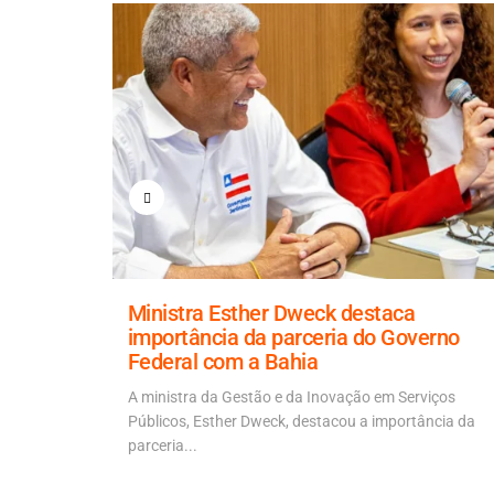
e obra
Ministra Esther Dweck destaca
importância da parceria do Governo
Federal com a Bahia
s e agora a
É
A ministra da Gestão e da Inovação em Serviços
Públicos, Esther Dweck, destacou a importância da
parceria...