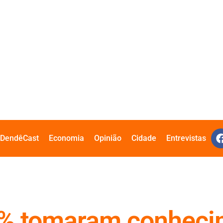
DendêCast
Economia
Opinião
Cidade
Entrevistas
% tomaram conhecim