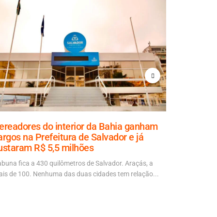
ereadores do interior da Bahia ganham
Aladilce
argos na Prefeitura de Salvador e já
explicaçã
ustaram R$ 5,5 milhões
70% da ob
abuna fica a 430 quilômetros de Salvador. Araçás, a
“É mais um d
is de 100. Nenhuma das duas cidades tem relação...
autora da No