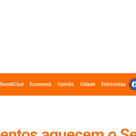
DendêCast
Economia
Opinião
Cidade
Entrevistas
entos aquecem o Se