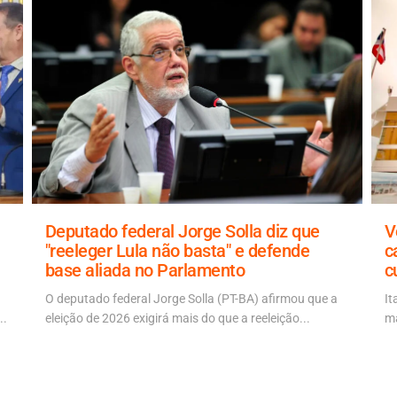
Deputado federal Jorge Solla diz que
V
"reeleger Lula não basta" e defende
c
base aliada no Parlamento
c
O deputado federal Jorge Solla (PT-BA) afirmou que a
It
..
eleição de 2026 exigirá mais do que a reeleição...
ma