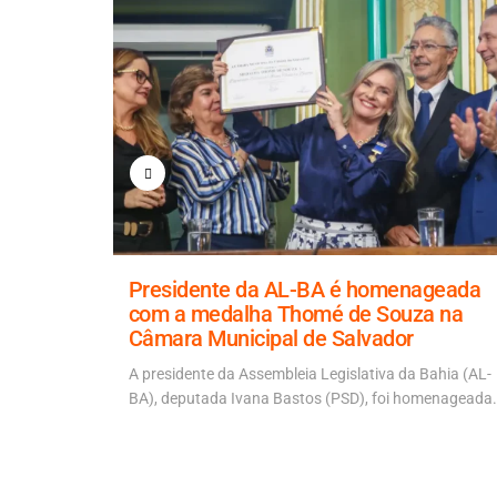
a para
Presidente da AL-BA é homenageada
 ponte
com a medalha Thomé de Souza na
Câmara Municipal de Salvador
 Artur
 ACM Neto
A presidente da Assembleia Legislativa da Bahia (AL-
BA), deputada Ivana Bastos (PSD), foi homenageada.