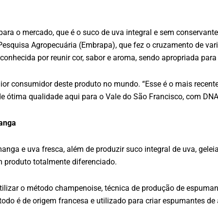
ra o mercado, que é o suco de uva integral e sem conservantes
 Pesquisa Agropecuária (Embrapa), que fez o cruzamento de va
 conhecida por reunir cor, sabor e aroma, sendo apropriada par
aior consumidor deste produto no mundo. “Esse é o mais recente
e ótima qualidade aqui para o Vale do São Francisco, com DNA 
manga
anga e uva fresca, além de produzir suco integral de uva, geleia
 produto totalmente diferenciado.
a utilizar o método champenoise, técnica de produção de espum
todo é de origem francesa e utilizado para criar espumantes d