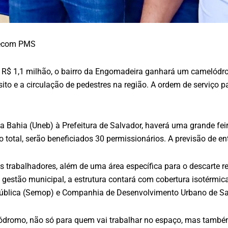
 Secom PMS
R$ 1,1 milhão, o bairro da Engomadeira ganhará um camelódro
nsito e a circulação de pedestres na região. A ordem de serviç
 Bahia (Uneb) à Prefeitura de Salvador, haverá uma grande feir
No total, serão beneficiados 30 permissionários. A previsão de e
 trabalhadores, além de uma área específica para o descarte r
gestão municipal, a estrutura contará com cobertura isotérmica
 Pública (Semop) e Companhia de Desenvolvimento Urbano de Sa
melódromo, não só para quem vai trabalhar no espaço, mas tamb