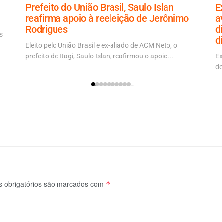
Prefeito do União Brasil, Saulo Islan
E
reafirma apoio à reeleição de Jerônimo
a
Rodrigues
d
s
d
Eleito pelo União Brasil e ex-aliado de ACM Neto, o
prefeito de Itagi, Saulo Islan, reafirmou o apoio...
Ex
de
 obrigatórios são marcados com
*