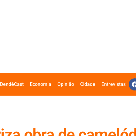
DendêCast
Economia
Opinião
Cidade
Entrevistas
oriza obra de cameló