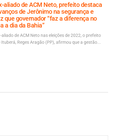
x-aliado de ACM Neto, prefeito destaca
Jerônimo
vanços de Jerônimo na segurança e
reúnem m
iz que governador “faz a diferença no
Salvador
ia a dia da Bahia”
Cinco dias d
-aliado de ACM Neto nas eleições de 2022, o prefeito
mil pessoas 
 Ituberá, Reges Aragão (PP), afirmou que a gestão...
político...