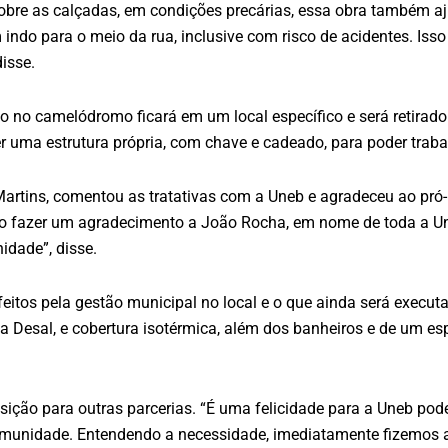
obre as calçadas, em condições precárias, essa obra também aj
ndo para o meio da rua, inclusive com risco de acidentes. Iss
disse.
o no camelódromo ficará em um local específico e será retirad
er uma estrutura própria, com chave e cadeado, para poder trab
artins, comentou as tratativas com a Uneb e agradeceu ao pró-r
uero fazer um agradecimento a João Rocha, em nome de toda a U
idade”, disse.
 feitos pela gestão municipal no local e o que ainda será exec
Desal, e cobertura isotérmica, além dos banheiros e de um espaç
osição para outras parcerias. “É uma felicidade para a Uneb pode
omunidade. Entendendo a necessidade, imediatamente fizemos 