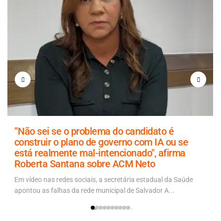
”Não sei se o problema do candidato é
construir o plano de governo com IA ou se
está realmente mal-intencionado", afirma
Roberta Santana sobre ACM Neto
Em vídeo nas redes sociais, a secretária estadual da Saúde
apontou as falhas da rede municipal de Salvador A...