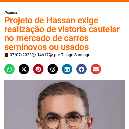
Política
Projeto de Hassan exige
realização de vistoria cautelar
no mercado de carros
seminovos ou usados
07/07/2026
14h17
por
Thiago Santiago