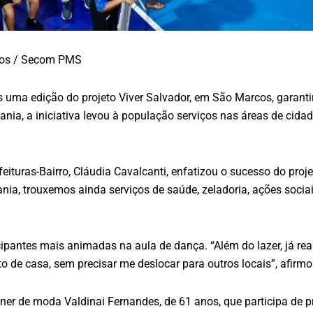
ntos / Secom PMS
is uma edição do projeto Viver Salvador, em São Marcos, garant
ia, a iniciativa levou à população serviços nas áreas de cidada
feituras-Bairro, Cláudia Cavalcanti, enfatizou o sucesso do proj
ania, trouxemos ainda serviços de saúde, zeladoria, ações socia
pantes mais animadas na aula de dança. “Além do lazer, já real
to de casa, sem precisar me deslocar para outros locais”, afirm
r de moda Valdinai Fernandes, de 61 anos, que participa de pr