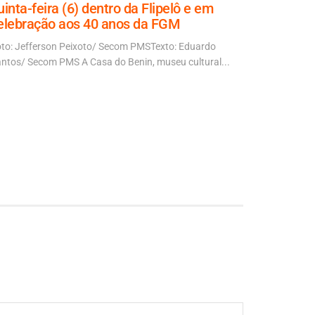
uinta-feira (6) dentro da Flipelô e em
Câmara pr
elebração aos 40 anos da FGM
pagament
precatóri
to: Jefferson Peixoto/ Secom PMSTexto: Eduardo
professo
ntos/ Secom PMS A Casa do Benin, museu cultural...
O prefeito Br
o encaminha