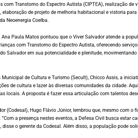
as com Transtorno do Espectro Autista (CIPTEA), realização de 
laboração de projeto de melhoria habitacional e vistoria para 
 da Neoenergia Coelba.
eita Ana Paula Matos pontuou que o Viver Salvador atende a pop
, crianças com Transtorno do Espectro Autista, oferecendo servi
do Salvador em sua potencialidade e plenitude, movimentando
ia Municipal de Cultura e Turismo (Secult), Chicco Assis, a ini
 ações de cultura e lazer às diversas comunidades da cidade. A
 locais. A proposta é fazer essa articulação com talentos desco
dor (Codesal), Hugo Flávio Júnior, lembrou que, mesmo com o f
 “Com a presença nestes eventos, a Defesa Civil busca estar c
, disse o gerente da Codesal. Além disso, a população pode soli