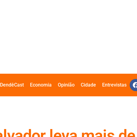
DendêCast
Economia
Opinião
Cidade
Entrevistas
alvador leva mais de