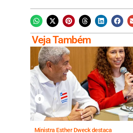
Veja Também
e obra
Ministra Esther Dweck destaca