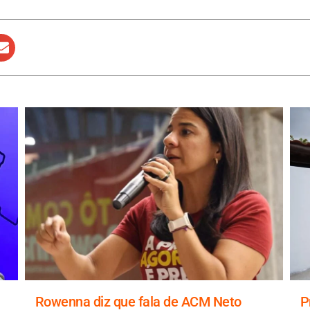
Rowenna diz que fala de ACM Neto
P