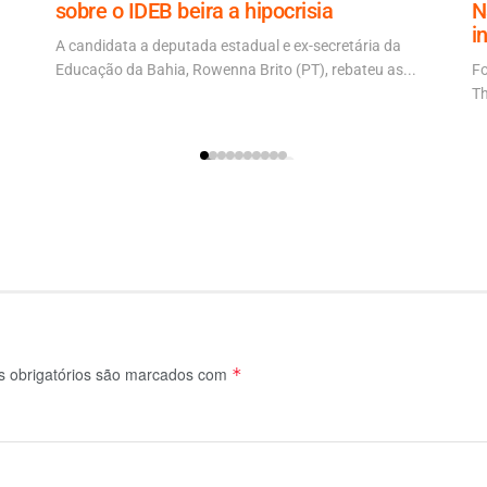
sobre o IDEB beira a hipocrisia
N
i
A candidata a deputada estadual e ex-secretária da
Educação da Bahia, Rowenna Brito (PT), rebateu as...
Fo
Th
 obrigatórios são marcados com
*