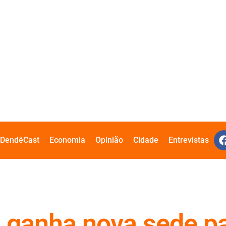
DendêCast
Economia
Opinião
Cidade
Entrevistas
anha nova sede par