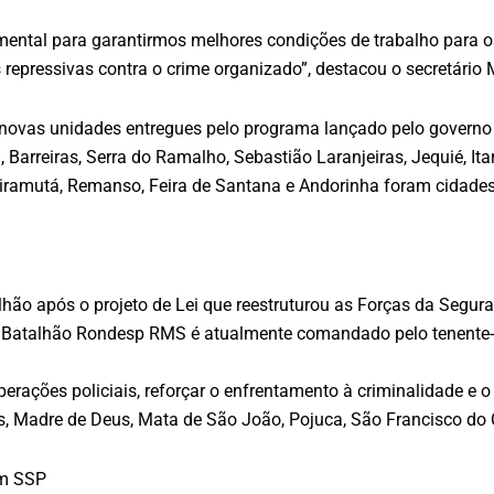
ndamental para garantirmos melhores condições de trabalho pa
repressivas contra o crime organizado”, destacou o secretário 
ovas unidades entregues pelo programa lançado pelo governo do
nga, Barreiras, Serra do Ramalho, Sebastião Laranjeiras, Jequié, I
apiramutá, Remanso, Feira de Santana e Andorinha foram cidade
hão após o projeto de Lei que reestruturou as Forças da Segur
o Batalhão Rondesp RMS é atualmente comandado pelo tenente-
erações policiais, reforçar o enfrentamento à criminalidade e 
tas, Madre de Deus, Mata de São João, Pojuca, São Francisco do
om SSP