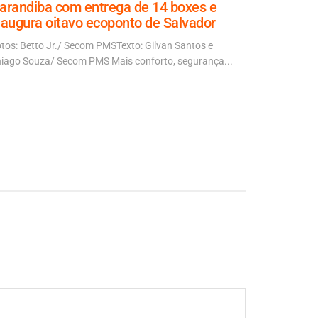
arandiba com entrega de 14 boxes e
jubarte e
naugura oitavo ecoponto de Salvador
destino d
tos: Betto Jr./ Secom PMSTexto: Gilvan Santos e
Texto: Gil S
iago Souza/ Secom PMS Mais conforto, segurança...
Jefferson Pe
Salvador...