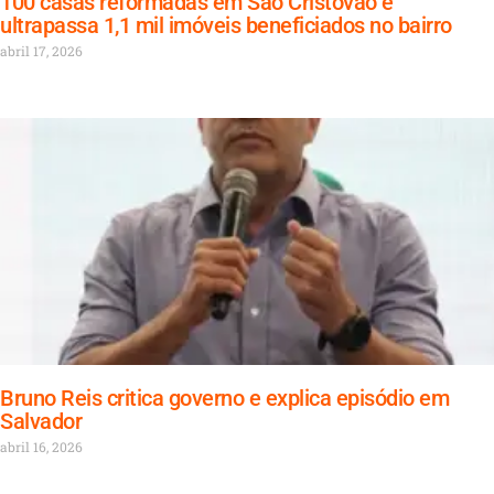
100 casas reformadas em São Cristóvão e
ultrapassa 1,1 mil imóveis beneficiados no bairro
abril 17, 2026
Bruno Reis critica governo e explica episódio em
Salvador
abril 16, 2026