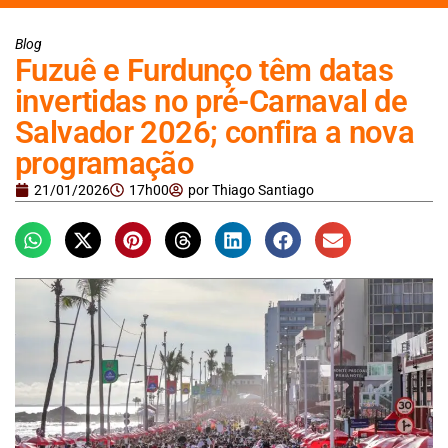
Blog
Fuzuê e Furdunço têm datas
invertidas no pré-Carnaval de
Salvador 2026; confira a nova
programação
21/01/2026
17h00
por
Thiago Santiago