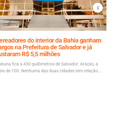
ereadores do interior da Bahia ganham
Aladilce
argos na Prefeitura de Salvador e já
explicaçã
ustaram R$ 5,5 milhões
70% da ob
abuna fica a 430 quilômetros de Salvador. Araçás, a
“É mais um d
is de 100. Nenhuma das duas cidades tem relação...
autora da No