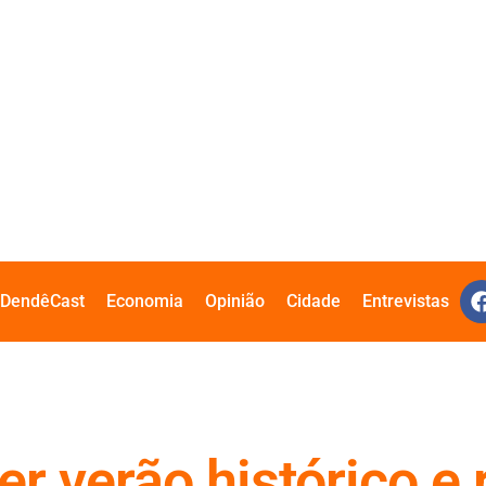
DendêCast
Economia
Opinião
Cidade
Entrevistas
er verão histórico e 