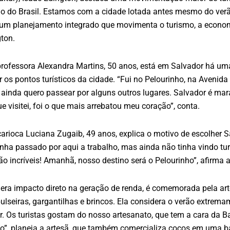
do do Brasil. Estamos com a cidade lotada antes mesmo do verã
um planejamento integrado que movimenta o turismo, a economi
ton.
professora Alexandra Martins, 50 anos, está em Salvador há uma
 os pontos turísticos da cidade. “Fui no Pelourinho, na Avenida 
e ainda quero passear por alguns outros lugares. Salvador é mara
e visitei, foi o que mais arrebatou meu coração”, conta.
carioca Luciana Zugaib, 49 anos, explica o motivo de escolher S
nha passado por aqui a trabalho, mas ainda não tinha vindo tur
o incríveis! Amanhã, nosso destino será o Pelourinho”, afirma a t
era impacto direto na geração de renda, é comemorada pela artes
pulseiras, gargantilhas e brincos. Ela considera o verão extrem
r. Os turistas gostam do nosso artesanato, que tem a cara da 
rço”, planeja a artesã, que também comercializa cocos em uma ba