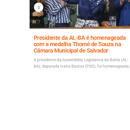
a para
Presidente da AL-BA é homenageada
 ponte
com a medalha Thomé de Souza na
Câmara Municipal de Salvador
 Artur
 ACM Neto
A presidente da Assembleia Legislativa da Bahia (AL-
BA), deputada Ivana Bastos (PSD), foi homenageada.