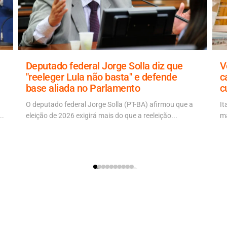
Deputado federal Jorge Solla diz que
V
"reeleger Lula não basta" e defende
c
base aliada no Parlamento
c
O deputado federal Jorge Solla (PT-BA) afirmou que a
It
..
eleição de 2026 exigirá mais do que a reeleição...
ma