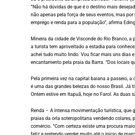
“Não há dúvidas de que é o destino mais deseja
não apenas pela força de seus eventos, mas por 
emprego e renda para a população”, afirma Eding
Mineira da cidade de Visconde do Rio Branco, a 
a turista tem aproveitado a estadia para conhecer
achei tudo muito lindo. Vou ficar mais uns dias 
encantamento pela praia da Barra. “Dos locais qu
Pela primeira vez na capital baiana a passeio, a 
é uma das grandes belezas do nosso Brasil. Já ti
Ontem estive em Itapuã, hoje no Farol. As duas sã
Renda – A intensa movimentação turística, que g
praias da orla soteropolitana vendendo colares, 
comércio. “Com certeza existe uma procura maio
feliz e pretendo vender muito até o início de ma