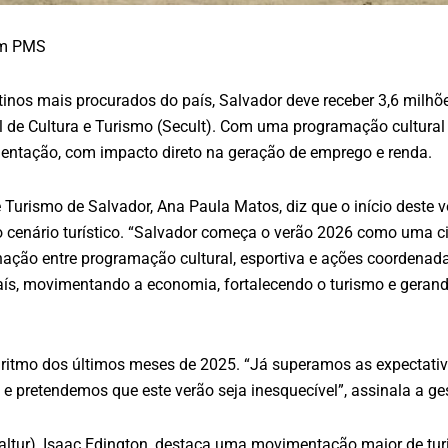
com PMS
os mais procurados do país, Salvador deve receber 3,6 milhõe
 de Cultura e Turismo (Secult). Com uma programação cultural p
mentação, com impacto direto na geração de emprego e renda.
 e Turismo de Salvador, Ana Paula Matos, diz que o início deste 
o cenário turístico. “Salvador começa o verão 2026 como uma ci
ação entre programação cultural, esportiva e ações coordenada
s, movimentando a economia, fortalecendo o turismo e gerand
 ritmo dos últimos meses de 2025. “Já superamos as expectativ
, e pretendemos que este verão seja inesquecível”, assinala a ge
ltur), Isaac Edington, destaca uma movimentação maior de turi